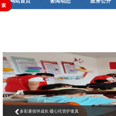
网站首页
要闻动态
政务公开
临夏县：“香约南塬 ‘桃’你喜欢” 文旅促农增收暨油