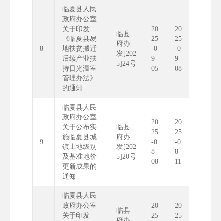
临夏县人民
政府办公室
关于印发
20
20
临县
《临夏县易
25
25
府办
8
地扶贫搬迁
-0
-0
发[202
后续产业扶
9-
9-
5]24号
持日光温室
05
08
管理办法》
的通知
临夏县人民
政府办公室
20
20
关于公布实
临县
25
25
施临夏县城
府办
9
-0
-0
镇土地级别
发[202
8-
8-
及基准地价
5]20号
08
11
更新成果的
通知
临夏县人民
政府办公室
20
20
临县
关于印发
25
25
府办