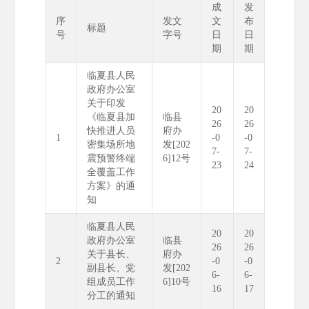
成
发
序
发文
文
布
标题
号
字号
日
日
期
期
临夏县人民
政府办公室
关于印发
20
20
《临夏县加
临县
26
26
快推进人员
府办
1
-0
-0
密集场所地
发[202
7-
7-
震预警终端
6]12号
23
24
全覆盖工作
方案》的通
知
临夏县人民
20
20
政府办公室
临县
26
26
关于县长、
府办
2
-0
-0
副县长、党
发[202
6-
6-
组成员工作
6]10号
16
17
分工的通知