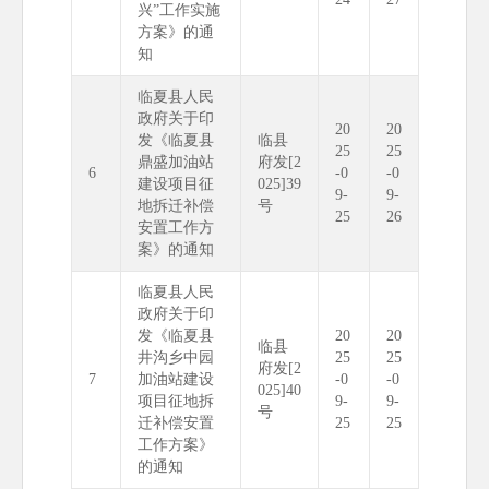
兴”工作实施
方案》的通
知
临夏县人民
政府关于印
20
20
发《临夏县
临县
25
25
鼎盛加油站
府发[2
6
-0
-0
建设项目征
025]39
9-
9-
地拆迁补偿
号
25
26
安置工作方
案》的通知
临夏县人民
政府关于印
发《临夏县
20
20
临县
井沟乡中园
25
25
府发[2
7
加油站建设
-0
-0
025]40
项目征地拆
9-
9-
号
迁补偿安置
25
25
工作方案》
的通知