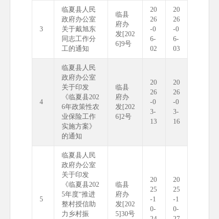
临夏县人民
20
20
临县
政府办公室
26
26
府办
3
关于戴旭东
-0
-0
发[202
同志工作分
6-
6-
6]9号
工的通知
02
03
临夏县人民
政府办公室
20
20
关于印发
临县
26
26
《临夏县202
府办
4
-0
-0
6年政策性农
发[202
3-
3-
业保险工作
6]2号
13
16
实施方案》
的通知
临夏县人民
政府办公室
关于印发
20
20
《临夏县202
临县
25
25
5年度“推进
府办
5
-1
-1
整村授信助
发[202
0-
0-
力乡村振
5]30号
24
27