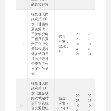
的政策解读
临夏县人民
政府关于印
发《甘肃临
夏黄泥湾110
千伏输变电
20
20
临县
工程及临夏
25
25
府发[2
13
州联合液化
-0
-0
025]12
天然气调峰
4-
4-
号
储备站项目
21
24
征地拆迁补
偿安置工作
方案》的通
知
临夏县人民
政府关于印
发《兰合铁
20
20
路双城站站
临县
25
25
前广场及综
府发[2
14
-0
-0
合交通枢纽
025]11
4-
4-