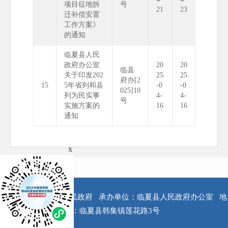
项目征地拆
号
21
23
迁补偿安置
工作方案》
的通知
临夏县人民
政府办公室
20
20
临县
关于印发202
25
25
府办[2
15
5年省列和县
-0
-0
025]10
列为民实事
4-
4-
号
实施方案的
16
16
通知
x
版权所有：临夏县人民政府
承办单位：临夏县人民政府办公室
地
址：临夏县韩集镇莲花路3号