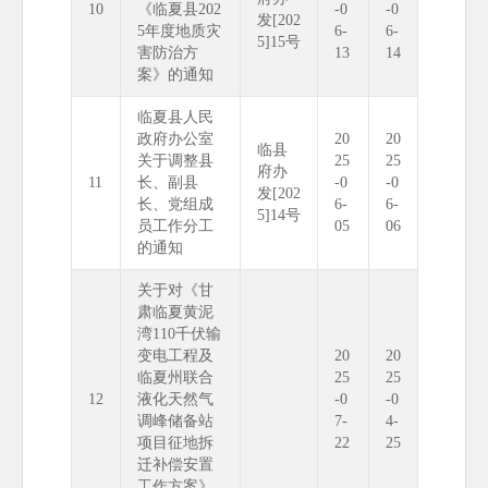
10
《临夏县202
-0
-0
发[202
5年度地质灾
6-
6-
5]15号
害防治方
13
14
案》的通知
临夏县人民
政府办公室
20
20
临县
关于调整县
25
25
府办
11
长、副县
-0
-0
发[202
长、党组成
6-
6-
5]14号
员工作分工
05
06
的通知
关于对《甘
肃临夏黄泥
湾110千伏输
变电工程及
20
20
临夏州联合
25
25
12
液化天然气
-0
-0
调峰储备站
7-
4-
项目征地拆
22
25
迁补偿安置
工作方案》